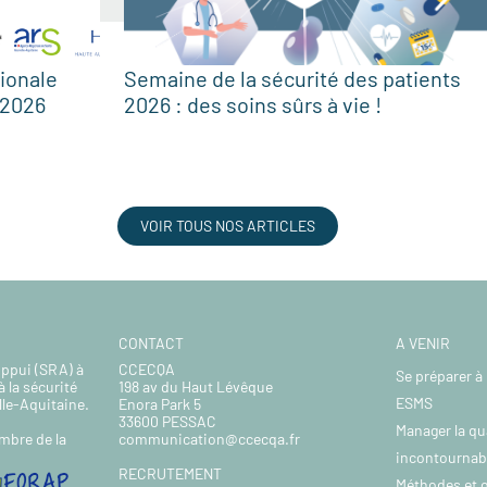
ionale
Semaine de la sécurité des patients
 2026
2026 : des soins sûrs à vie !
VOIR TOUS NOS ARTICLES
CONTACT
A VENIR
Appui (SRA) à
CCECQA
Se préparer à 
à la sécurité
198 av du Haut Lévêque
ESMS
lle-Aquitaine.
Enora Park 5
33600 PESSAC
Manager la qu
communication@ccecqa.fr
mbre de la
incontournab
RECRUTEMENT
Méthodes et o