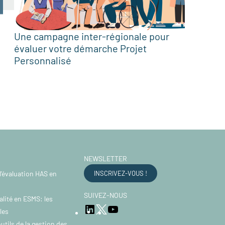
Une campagne inter-régionale pour
évaluer votre démarche Projet
Personnalisé
NEWSLETTER
l’évaluation HAS en
INSCRIVEZ-VOUS !
SUIVEZ-NOUS
alité en ESMS: les
LinkedIn
YouTube
Twitter
les
utils de la gestion des