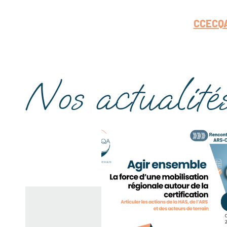
CCECQA’
Nos actualité