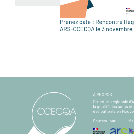
Prenez date : Rencontre Rég
ARS-CCECQA le 3 novembre
A PROPOS
Structure régionale d’
la qualité des soins et 
des patients en Nouve
Soutenu par
Me