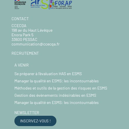
CONTACT
CCECQA
198 av du Haut Lévêque
Enora Park 5
33600 PESSAC
communication@ccecqa.fr
RECRUTEMENT
A VENIR
Se préparer à l’évaluation HAS en ESMS
Manager la qualité en ESMS: les incontournables
Méthodes et outils de la gestion des risques en ESMS
Gestion des évènements indésirables en ESMS
Manager la qualité en ESMS: les incontournables
NEWSLETTER
INSCRIVEZ-VOUS !