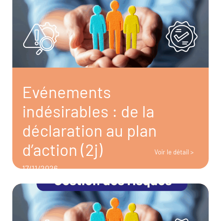
Evénements
indésirables : de la
déclaration au plan
d’action (2j)
Voir le détail >
17/11/2026