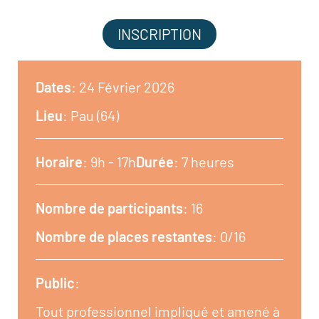
INSCRIPTION
Dates
: 24 Février 2026
Lieu
: Pau (64)
Horaire
: 9h - 17h
Durée
: 7 heures
Nombre de participants
: 16
Nombre de places restantes
: 0/16
Public
:
Tout professionnel impliqué et amené à