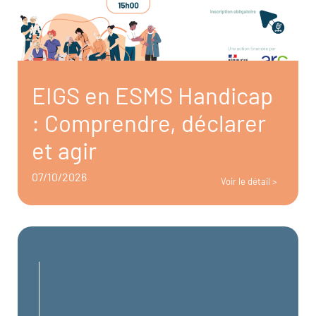
EIGS en ESMS Handicap
: Comprendre, déclarer
et agir
07/10/2026
Voir le détail >