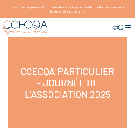
Structure Régionale d'Appui de Nouvelle Aquitaine à la qualité des soins et à
la sécurité des patients
CCECQA’ PARTICULIER
– JOURNÉE DE
L’ASSOCIATION 2025