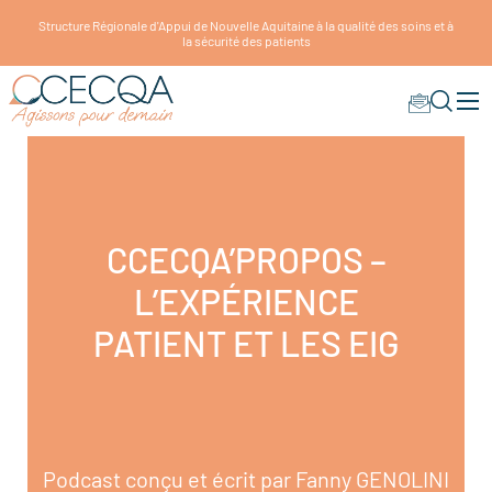
Structure Régionale d'Appui de Nouvelle Aquitaine à la qualité des soins et à
la sécurité des patients
CCECQA’PROPOS –
L’EXPÉRIENCE
PATIENT ET LES EIG
Podcast conçu et écrit par Fanny GENOLINI