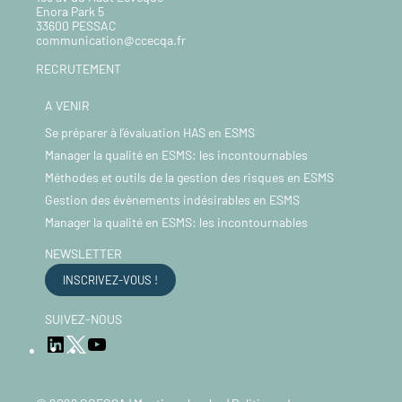
Enora Park 5
33600 PESSAC
communication@ccecqa.fr
RECRUTEMENT
A VENIR
Se préparer à l’évaluation HAS en ESMS
Manager la qualité en ESMS: les incontournables
Méthodes et outils de la gestion des risques en ESMS
Gestion des évènements indésirables en ESMS
Manager la qualité en ESMS: les incontournables
NEWSLETTER
INSCRIVEZ-VOUS !
SUIVEZ-NOUS
LinkedIn
YouTube
Twitter