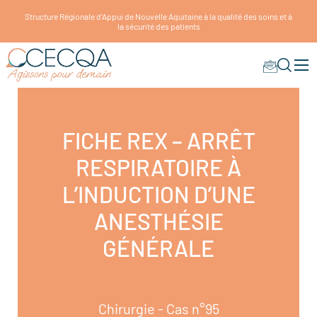
Structure Régionale d'Appui de Nouvelle Aquitaine à la qualité des soins et à
la sécurité des patients
FICHE REX – ARRÊT
RESPIRATOIRE À
L’INDUCTION D’UNE
ANESTHÉSIE
GÉNÉRALE
Chirurgie - Cas n°95