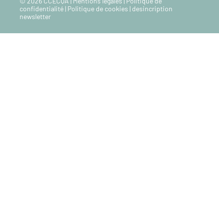
© 2026 CCECQA |
Mentions legales
|
Politique de
confidentialité
|
Politique de cookies
|
desincription
newsletter