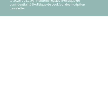
© 2026 CCECQA |
Mentions legales
|
Politique de
confidentialité
|
Politique de cookies
|
desincription
newsletter