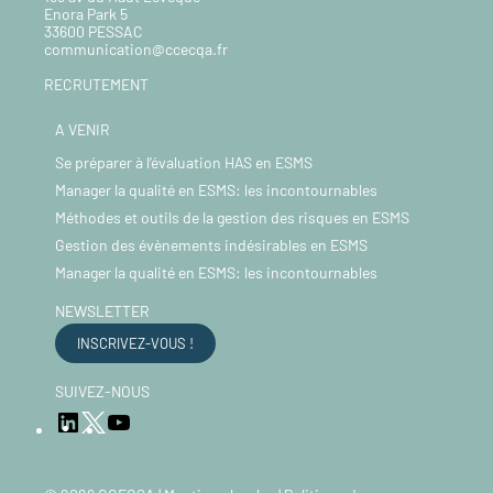
Enora Park 5
33600 PESSAC
communication@ccecqa.fr
RECRUTEMENT
A VENIR
Se préparer à l’évaluation HAS en ESMS
Manager la qualité en ESMS: les incontournables
Méthodes et outils de la gestion des risques en ESMS
Gestion des évènements indésirables en ESMS
Manager la qualité en ESMS: les incontournables
NEWSLETTER
INSCRIVEZ-VOUS !
SUIVEZ-NOUS
LinkedIn
YouTube
Twitter