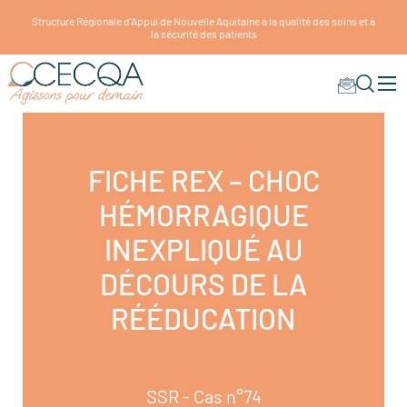
Structure Régionale d'Appui de Nouvelle Aquitaine à la qualité des soins et à
la sécurité des patients
FICHE REX – CHOC
HÉMORRAGIQUE
INEXPLIQUÉ AU
DÉCOURS DE LA
RÉÉDUCATION
SSR - Cas n°74