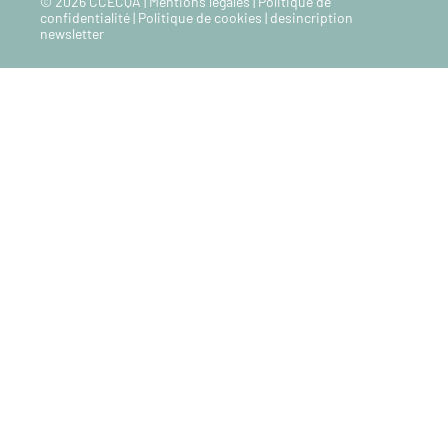
© 2026 CCECQA |
Mentions legales
|
Politique de
confidentialité
|
Politique de cookies
|
desincription
newsletter