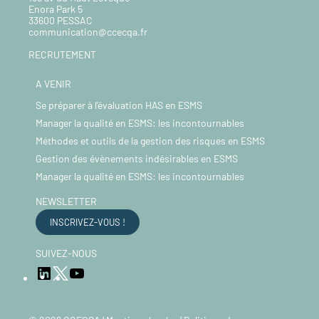
Enora Park 5
33600 PESSAC
communication@ccecqa.fr
RECRUTEMENT
A VENIR
Se préparer à l’évaluation HAS en ESMS
Manager la qualité en ESMS: les incontournables
Méthodes et outils de la gestion des risques en ESMS
Gestion des évènements indésirables en ESMS
Manager la qualité en ESMS: les incontournables
NEWSLETTER
INSCRIVEZ-VOUS !
SUIVEZ-NOUS
LinkedIn
YouTube
Twitter