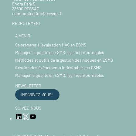
Enora Park 5
33600 PESSAC
communication@ccecqa.fr
RECRUTEMENT
A VENIR
Se préparer à l’évaluation HAS en ESMS
Manager la qualité en ESMS: les incontournables
Méthodes et outils de la gestion des risques en ESMS
Gestion des évènements indésirables en ESMS
Manager la qualité en ESMS: les incontournables
NEWSLETTER
INSCRIVEZ-VOUS !
SUIVEZ-NOUS
LinkedIn
YouTube
Twitter