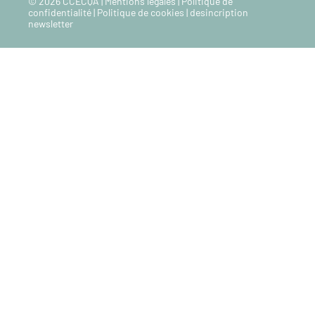
© 2026 CCECQA |
Mentions legales
|
Politique de
confidentialité
|
Politique de cookies
|
desincription
newsletter