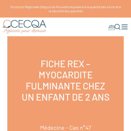
Structure Régionale d'Appui de Nouvelle Aquitaine à la qualité des soins et à
la sécurité des patients
FICHE REX –
MYOCARDITE
FULMINANTE CHEZ
UN ENFANT DE 2 ANS
Médecine - Cas n°47