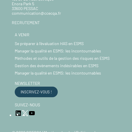
Enora Park 5
33600 PESSAC
communication@ccecqa.fr
RECRUTEMENT
A VENIR
Se préparer à l’évaluation HAS en ESMS
Manager la qualité en ESMS: les incontournables
Méthodes et outils de la gestion des risques en ESMS
Gestion des évènements indésirables en ESMS
Manager la qualité en ESMS: les incontournables
NEWSLETTER
INSCRIVEZ-VOUS !
SUIVEZ-NOUS
LinkedIn
YouTube
Twitter