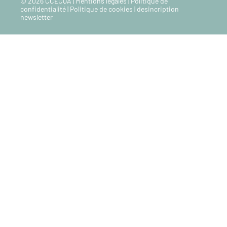
© 2026 CCECQA |
Mentions legales
|
Politique de
confidentialité
|
Politique de cookies
|
desincription
newsletter