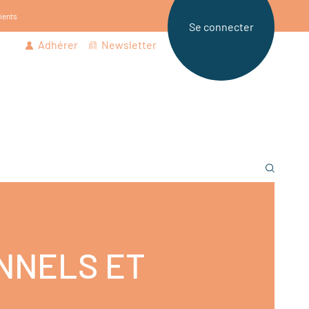
tients
Se connecter
Adhérer
Newsletter
NNELS ET