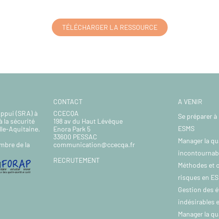
TÉLÉCHARGER LA RESSOURCE
CONTACT
A VENIR
Appui (SRA) à
CCECQA
Se préparer à 
à la sécurité
198 av du Haut Lévêque
ESMS
lle-Aquitaine.
Enora Park 5
33600 PESSAC
Manager la qu
communication@ccecqa.fr
mbre de la
incontournab
RECRUTEMENT
Méthodes et o
risques en E
Gestion des 
indésirables
Manager la qu