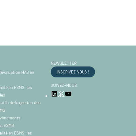
NEWSLETTER
l’évaluation HAS en
INSCRIVEZ-VOUS !
SUIVEZ-NOUS
alité en ESMS: les
LinkedIn
YouTube
Twitter
les
utils de la gestion des
SMS
évènements
 en ESMS
alité en ESMS: les