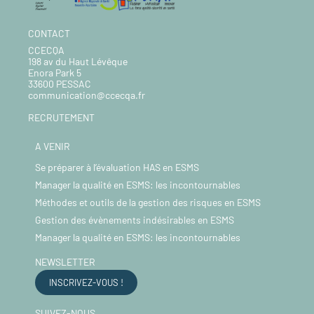
CONTACT
CCECQA
198 av du Haut Lévêque
Enora Park 5
33600 PESSAC
communication@ccecqa.fr
RECRUTEMENT
A VENIR
Se préparer à l’évaluation HAS en ESMS
Manager la qualité en ESMS: les incontournables
Méthodes et outils de la gestion des risques en ESMS
Gestion des évènements indésirables en ESMS
Manager la qualité en ESMS: les incontournables
NEWSLETTER
INSCRIVEZ-VOUS !
SUIVEZ-NOUS