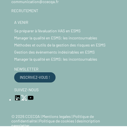
communication@ccecqa.fr
RECRUTEMENT
A VENIR
Se préparer à l’évaluation HAS en ESMS
Manager la qualité en ESMS: les incontournables
Méthodes et outils de la gestion des risques en ESMS
Gestion des évènements indésirables en ESMS
Manager la qualité en ESMS: les incontournables
NEWSLETTER
INSCRIVEZ-VOUS !
SUIVEZ-NOUS
LinkedIn
YouTube
Twitter
© 2026 CCECQA |
Mentions legales
|
Politique de
confidentialité
|
Politique de cookies
|
desincription
newsletter