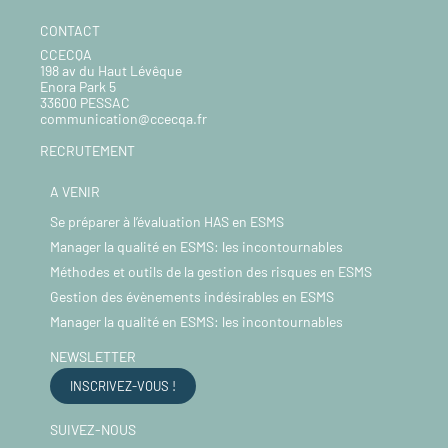
CONTACT
CCECQA
198 av du Haut Lévêque
Enora Park 5
33600 PESSAC
communication@ccecqa.fr
RECRUTEMENT
A VENIR
Se préparer à l’évaluation HAS en ESMS
Manager la qualité en ESMS: les incontournables
Méthodes et outils de la gestion des risques en ESMS
Gestion des évènements indésirables en ESMS
Manager la qualité en ESMS: les incontournables
NEWSLETTER
INSCRIVEZ-VOUS !
SUIVEZ-NOUS