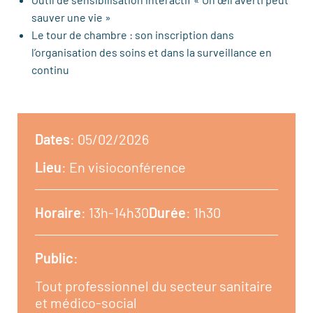
sauver une vie »
Le tour de chambre : son inscription dans
l’organisation des soins et dans la surveillance en
continu
Dates
: 05/02/2026
Lieu
: En visioconférence
Horaire
: 13h-14h30
Durée
: 1h30
Public
:
Tout professionnel du secteur sanitaire
et médico-social