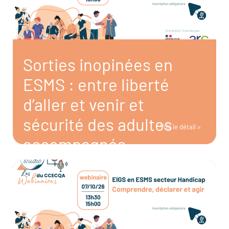
Sorties inopinées en
ESMS : entre liberté
d’aller et venir et
sécurité des adultes
Voir le détail >
accompagnés
19/11/2026