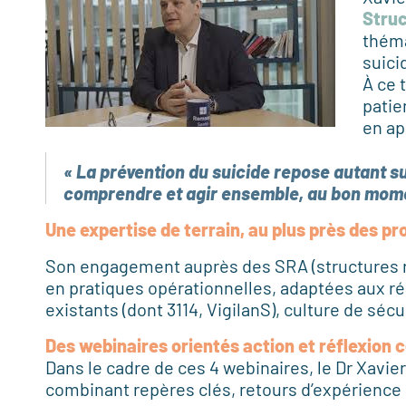
Struc
théma
suici
À ce 
patie
en ap
« La
prévention du suicide repose autant sur
comprendre et agir ensemble, au b
on mom
Une expertise
de terrain, au plus près des p
Son engagement auprès des SRA (structures rég
en pratiques opérationnelles, adaptées aux réa
existants (dont 3114, VigilanS), culture de s
Des webinaires orientés action et réflexion c
Dans le cadre de ces 4 webinaires, le Dr Xavi
combinant repères clés, retours d’expérience 