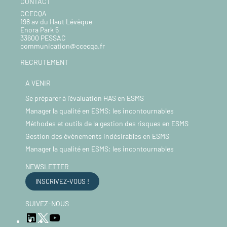
CONTACT
CCECQA
198 av du Haut Lévêque
Enora Park 5
33600 PESSAC
communication@ccecqa.fr
RECRUTEMENT
A VENIR
Se préparer à l’évaluation HAS en ESMS
Manager la qualité en ESMS: les incontournables
Méthodes et outils de la gestion des risques en ESMS
Gestion des évènements indésirables en ESMS
Manager la qualité en ESMS: les incontournables
NEWSLETTER
INSCRIVEZ-VOUS !
SUIVEZ-NOUS
LinkedIn
YouTube
Twitter