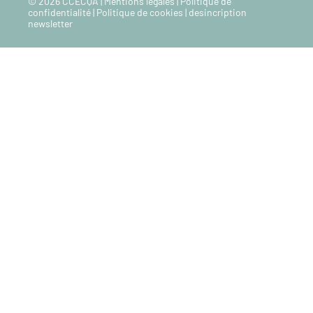
© 2026 CCECQA |
Mentions legales
|
Politique de
confidentialité
|
Politique de cookies
|
desincription
newsletter