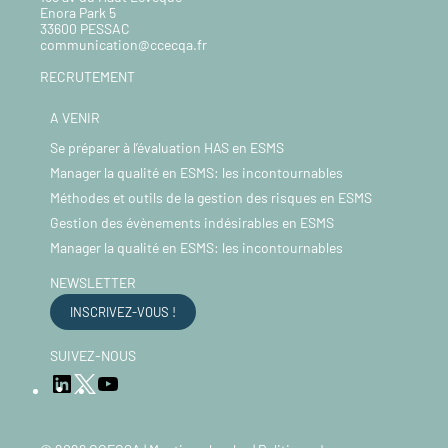
Enora Park 5
33600 PESSAC
communication@ccecqa.fr
RECRUTEMENT
A VENIR
Se préparer à l’évaluation HAS en ESMS
Manager la qualité en ESMS: les incontournables
Méthodes et outils de la gestion des risques en ESMS
Gestion des évènements indésirables en ESMS
Manager la qualité en ESMS: les incontournables
NEWSLETTER
INSCRIVEZ-VOUS !
SUIVEZ-NOUS
LinkedIn
YouTube
Twitter