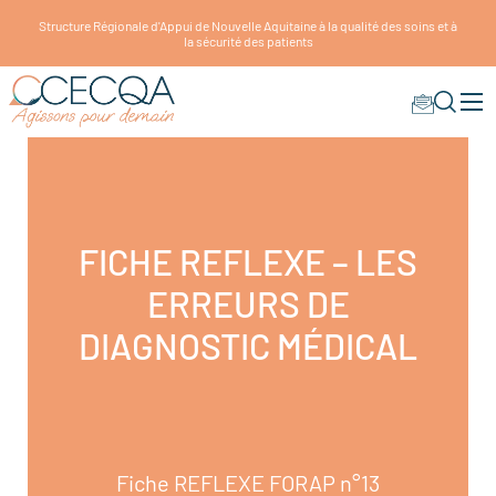
Structure Régionale d'Appui de Nouvelle Aquitaine à la qualité des soins et à
la sécurité des patients
FICHE REFLEXE – LES
ERREURS DE
DIAGNOSTIC MÉDICAL
Fiche REFLEXE FORAP n°13