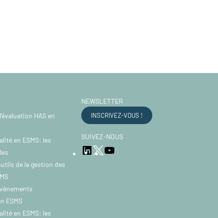
NEWSLETTER
l’évaluation HAS en
INSCRIVEZ-VOUS !
SUIVEZ-NOUS
alité en ESMS: les
LinkedIn
YouTube
Twitter
les
utils de la gestion des
SMS
évènements
 en ESMS
alité en ESMS: les