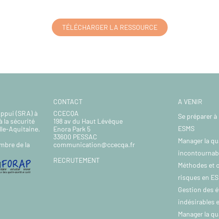
TÉLÉCHARGER LA RESSOURCE
CONTACT
A VENIR
Appui (SRA) à
CCECQA
Se préparer à 
à la sécurité
198 av du Haut Lévêque
ESMS
lle-Aquitaine.
Enora Park 5
33600 PESSAC
Manager la qu
communication@ccecqa.fr
mbre de la
incontournab
RECRUTEMENT
Méthodes et o
risques en E
Gestion des 
indésirables
Manager la qu