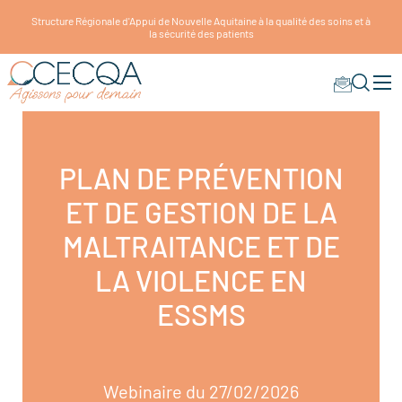
Structure Régionale d'Appui de Nouvelle Aquitaine à la qualité des soins et à
la sécurité des patients
PLAN DE PRÉVENTION
ET DE GESTION DE LA
MALTRAITANCE ET DE
LA VIOLENCE EN
ESSMS
Webinaire du 27/02/2026