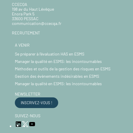
CCECQA
198 av du Haut Lévêque
Enora Park 5
33600 PESSAC
communication@ccecqa.fr
RECRUTEMENT
A VENIR
Se préparer à l’évaluation HAS en ESMS
Manager la qualité en ESMS: les incontournables
Méthodes et outils de la gestion des risques en ESMS
Gestion des évènements indésirables en ESMS
Manager la qualité en ESMS: les incontournables
NEWSLETTER
INSCRIVEZ-VOUS !
SUIVEZ-NOUS
LinkedIn
YouTube
Twitter