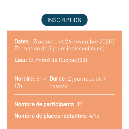
INSCRIPTION
Dates
: 13 octobre et 24 novembre 2026 (
Formation de 2 jours indissociables)
Lieu
: St André de Cubzac (33)
Horaire
: 9h /
Durée
: 2 journées de 7
17h
heures
Nombre de participants
: 12
Nombre de places restantes
: 4/12